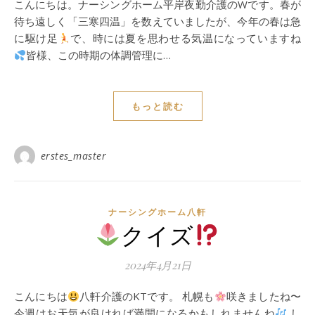
こんにちは。ナーシングホーム平岸夜勤介護のWです。春が
待ち遠しく「三寒四温」を数えていましたが、今年の春は急
に駆け足
で、時には夏を思わせる気温になっていますね
皆様、この時期の体調管理に…
もっと読む
erstes_master
ナーシングホーム⼋軒
クイズ
2024年4月21日
こんにちは
八軒介護のKTです。 札幌も
咲きましたね〜
今週はお天気が良ければ満開になるかもしれませんね
し