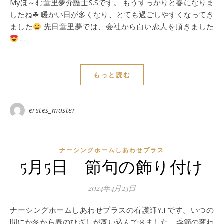
Myほ～む童里夢介護士S.Sです。 もうすっかりと春になりま
したね☘ 暖かい日が多くなり、とても過ごしやすくなってき
ました
先日童里夢では、会社から白い恋人を頂きました
…
もっと読む
erstes_master
ナーシングホームしあわせプラス
5月5日 節句の飾り付け
2024年4月23日
ナーシングホームしあわせプラスの看護師Y.Fです。いつの
間にか冬から春のひざしが舞い込んで来ました。季節の変わ