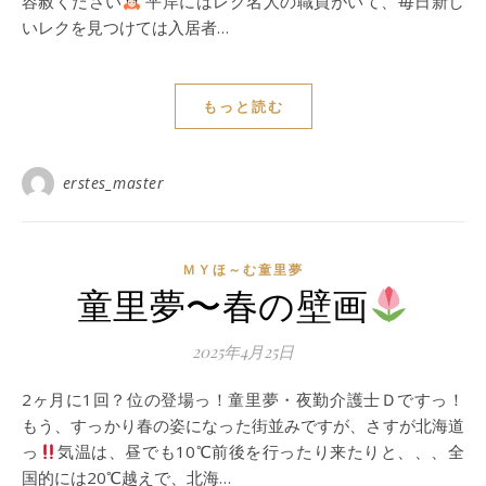
容赦ください
平岸にはレク名人の職員がいて、毎日新し
いレクを見つけては入居者…
もっと読む
erstes_master
ＭＹほ～む童里夢
童里夢〜春の壁画
2025年4月25日
2ヶ月に1回？位の登場っ！童里夢・夜勤介護士Ｄですっ！
もう、すっかり春の姿になった街並みですが、さすが北海道
っ
気温は、昼でも10℃前後を行ったり来たりと、、、全
国的には20℃越えで、北海…