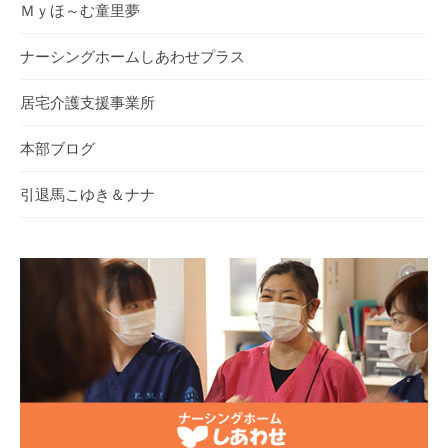
Ｍｙほ～む童里夢
ナーシングホームしあわせプラス
居宅介護支援事業所
本部ブログ
引退馬こゆき＆ナナ