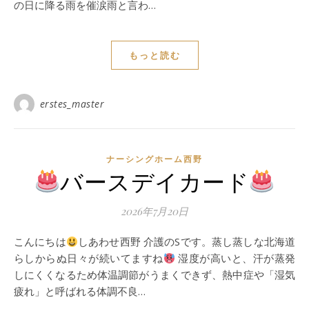
の日に降る雨を催涙雨と言わ…
もっと読む
erstes_master
ナーシングホーム西野
バースデイカード
2026年7月20日
こんにちは
しあわせ西野 介護のSです。蒸し蒸しな北海道
らしからぬ日々が続いてますね
湿度が高いと、汗が蒸発
しにくくなるため体温調節がうまくできず、熱中症や「湿気
疲れ」と呼ばれる体調不良…