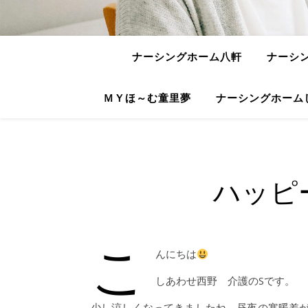
ナーシングホーム⼋軒
ナーシ
ＭＹほ～む童里夢
ナーシングホーム
ハッピ
こ
んにちは
しあわせ西野 介護のSです。
少し涼しくなってきましたね。昼夜の寒暖差