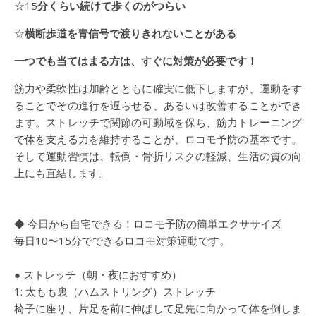
☆15
分くらい続けて歩くのがつらい
☆
横断歩道を青信号で渡りきれないことがある
一つでも当てはまる方は、すぐに対策が必要です！
筋力や柔軟性は加齢とともに確実に低下しますが、運動をす
ることでその進行を遅らせる、あるいは改善することができ
ます。ストレッチで関節の可動域を保ち、筋力トレーニング
で体を支える力を維持することが、ロコモ予防の基本です。
そして運動習慣は、転倒・骨折リスクの軽減、生活の質の向
上にも直結します。
◆ 今日から自宅できる！ロコモ予防の簡単エクササイズ
毎日10〜15分でできるロコモ対策運動です。
● ストレッチ（朝・夜におすすめ）
1: 太もも裏（ハムストリング）ストレッチ
椅子に座り、片足を前に伸ばして足先に向かって体を倒しま