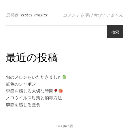
何歳になっても動ける体を は
投稿者:
erstes_master
コメントを受け付けていません
検索
最近の投稿
旬のメロンをいただきました
虹色のシャボン
季節を感じる大切な時間
ノロウイルス対策と消毒方法
季節を感じる昼食
2025年6月