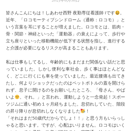
皆さんこんにちは！しあわせ西野 夜勤専従看護師 Iです
。
近年、「ロコモーティブシンドローム（通称：ロコモ）」と
いう言葉を耳にすることが増えました。ロコモとは、筋肉・
骨・関節・神経といった「運動器」の衰えによって、歩行や
立ち座りといった移動機能が低下する状態を指し、進行する
と介護が必要になるリスクが高まることもあります。
私は仕事もしてるし、年齢的にもまだまだ関係ない話だと思
っていました。しかし便利な車社会。歩く事はほとんどな
く、どこに行くにも車を使っていました。最近腰痛も出てき
たし、何よりショックだったのはペットボトルの蓋を開けら
れず、息子に開けるのをお願いしたところ、「母さん、やば
いよ
。それ。」と言われ、運動しようと一念発起！スポー
ツジムに通い初め１ヶ月経ちました。息切れしていた、階段
の昇り降りが息切れしなくなりました
！
「それはまだ50歳代だからでしょ！！」と思う方もいらっし
ゃると思います。ですが、心配はいりません。ロコモはいく