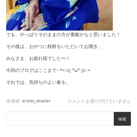
でも、やっぱりそのままの方が素敵かなと思いました！
その後は、おやつに桜餅をいただいてお開き。
みなさま、お疲れ様でした〜！
今回のブログはここまで･:*+.\(( °ω° ))/.:+
それでは、気持ちのよい春を。
ひなまつりレク は
投稿者:
erstes_master
コメントを受け付けていません
検索