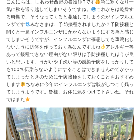
こんにちは、しあわせ西野の看護師Tです
急に寒くなり一
気に秋を通り越してしまいそうですね。
これからは乾燥す
る時期で、そうなってくると蔓延してしまうのがインフルエ
ンザです
みなさまは、予防接種されましたか？予防接種と
聞くと一見インフルエンザにかからないようにする為と感じ
てしまいそうですが、インフルエンザに罹患しても重篤化し
ないように抗体を作っておく為なんですよね
アレルギー等
あって接種できない理由がない限りは予防接種したほうが良
いと思います。うがいや手洗い等の感染予防をしっかりして
も100％伝染らないようにすることはできませんのでかかっ
てしまったときのために予防接種をしておくことをおすすめ
します
ちなみに今年のインフルエンザは咳がしつこく残っ
てしまうようです。皆様、お体に気をつけて下さいね。それ
ではまた