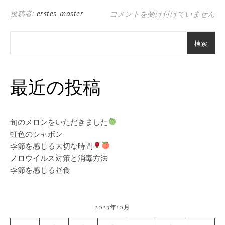
寒くなり乾燥すると、、、 は
投稿者:
erstes_master
コメントを受け付けていません
検索
最近の投稿
旬のメロンをいただきました
虹色のシャボン
季節を感じる大切な時間
ノロウイルス対策と消毒方法
季節を感じる昼食
2023年10月